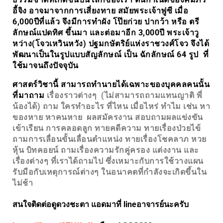
อี้จิง อาจมาจากการเสี่ยงทาย สมัยพระเจ้าฟูซี เมื่อ
6,000ปีที่แล้ว จึงมีการทำผัง โป๊ยก่วย ปากว้า หรือ ตรี
ลักษณ์แปดทิศ ขึ้นมา และต่อมาอีก 3,000ปี พระเจ้าวู
หว่าง(โจวเหวินหวัง) ปฐมกษัตริย์แห่งราชวงศ์โจว จึงได้
พัฒนาเป็นในรูปแบบสัญลักษณ์ เป็น ฉักลักษณ์ 64 รูป ที่
ใช้มาจนถึงปัจจุบัน
ศาสตร์วิชานี้ สามารถทำนายได้เฉพาะของบุคคลคนนั้น
ที่มาถาม
เรื่องราวต่างๆ
(ไม่สามารถถามแทนญาติ พี่
น้องได้) ถาม ใครทำอะไร ที่ไหน เมื่อไหร่ ทำไม เช่น หา
ของหาย หาคนหาย ผลสมัครงาน สอบถามผลแข่งขัน
เข้าเรียน การคลอดลูก ทายคดีความ ทายเรื่องป่วยไข้
ถามการเลื่อนขั้นเลื่อนตำแหน่ง ทายเรื่องโชคลาภ หวย
หุ้น บิทคอยน์ ถามเรื่องความรักคู่ครอง แต่งงาน และ
เรื่องต่างๆ ที่เราได้ถามไป ซึ่งเหมาะกับการใช้วางแผน
รับมือกับเหตุการณ์ต่างๆ ในอนาคตที่กำลังจะเกิดขึ้นใน
ไม่ช้า
สนใจติดต่อดูดวงชะตา แอดมาที่ lineอาจารย์นะครับ