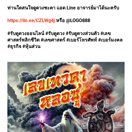
ท่านใดสนใจดูดวงชะตา แอด Line อาจารย์มาได้นะครับ
https://lin.ee/CZLWg4j
หรือ @LOGO888
#รับดูดวงออนไลน์ #รับดูดวง #รับดูดวงส่วนตัว #เลข
ศาสตร์พลิกชีวิต #เลขศาสตร์ #เบอร์โทรศัพท์ #เบอร์มงคล
#ธุรกิจ #หุ้นส่วน