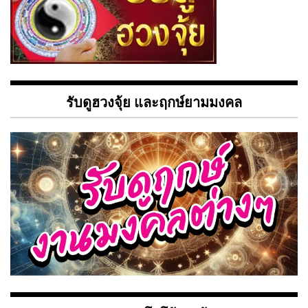
รับดูฮวงจุ้ย และฤกษ์ยามมงคล