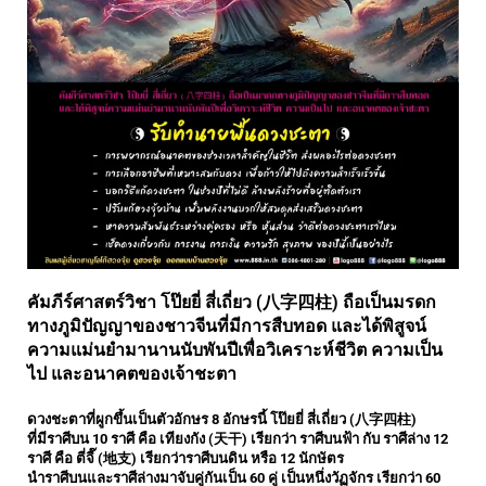
คัมภีร์ศาสตร์วิชา โป๊ยยี่ สี่เถี่ยว (八字四柱) ถือเป็นมรดก
ทางภูมิปั
ญญาของชาวจีนที่มีการสืบทอด
และได้พิสูจน์
ความแม่นยำมานานนั
บพันปีเพื่อวิเคราะห์ชีวิต ความเป็น
ไป และอนาคตของเจ้าชะตา
ดวงชะตาที่ผูกขึ้นเป็นตัวอักษร 8 อักษรนี้ โป๊ยยี่ สี่เถี่ยว (八字四柱)
ที่มีราศีบน 10 ราศี คือ เทียงกัง (天干) เรียกว่า ราศีบนฟ้า กับ ราศีล่าง 12
ราศี คือ ตี่จี๊ (地支) เรียกว่าราศีบนดิน หรือ 12 นักษัตร
นำราศีบนและราศีล่างมาจับคู่กั
นเป็น 60 คู่ เป็นหนึ่งวัฏจักร เรียกว่า 60