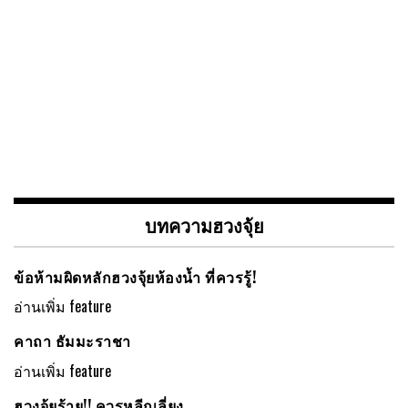
บทความฮวงจุ้ย
ข้อห้ามผิดหลักฮวงจุ้ยห้องน้ำ ที่ควรรู้!
อ่านเพิ่ม
feature
คาถา ธัมมะราชา
อ่านเพิ่ม
feature
ฮวงจุ้ยร้าย!! ควรหลีกเลี่ยง