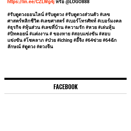
https://lin.ee/CZLWg4j
หรือ @LOGO888
#รับดูดวงออนไลน์ #รับดูดวง #รับดูดวงส่วนตัว #เลข
ศาสตร์พลิกชีวิต #เลขศาสตร์ #เบอร์โทรศัพท์ #เบอร์มงคล
#ธุรกิจ #หุ้นส่วน #เลขที่บ้าน #ความรัก #หวย #เล่นหุ้น
#บิทคอยน์ #แต่งงาน # ของหาย #สอบแข่งขัน #สอบ
แข่งขัน #โชคลาภ #ป่วย #iching #อี้จิง #64ข่วย #64ฉัก
ลักษณ์ #ดูดวง #ดวงจีน
FACEBOOK