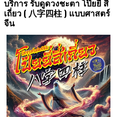
บริการ รับดูดวงชะตา โป๊ยยี่ สี่
ขายและตรวจแปลนบ้านฮวงจุ้ย ดูฮวงจุ้ย ดูดวงชะตา โลโก้ฮ
ฮวงจุ้ย ซินแสกาก้า
วงจุ้ย เขียนยันต์เสริมดวง
เถี่ยว ( 八字四柱 ) แบบศาสตร์
จีน