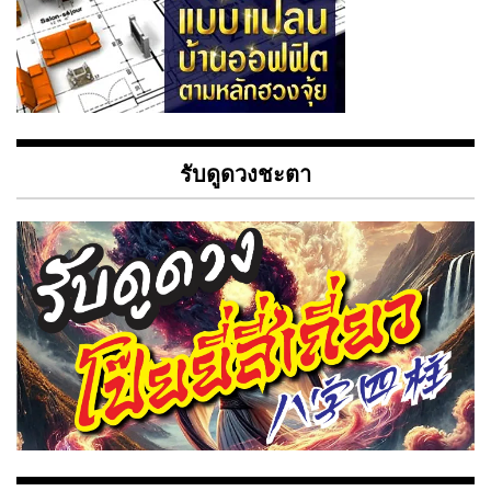
รับดูดวงชะตา