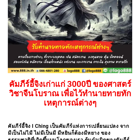
คัมภีร์อี้จิงเก่าแก่ 3000ปี ของศาสตร์
วิชาจีนโบราณ เพื่อไว้ทำนายทายทัก
เหตุการณ์ต่างๆ
คัมภีร์อี้จิง I Ching เป็นคัมภีร์แห่งการเปลี่ยนแปลง จาก
มีเป็นไม่ไมี ไม่มีเป็นมี มีหยินก็ต้องมีหยาง ของ
ธรรมชาติที่เกิดขึ้นบนโลกของเรา ต้นกำเนิดของคัมภีร์