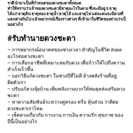
ราศี นำมาเป็นที่กำหนดของดวงชะตาทั้
งหมด
ทำให้ทราบว่าเจ้าของดวงชะตามี
ธาตุอะไรในดวง ซึ่งจะมีอยู่ 5 ธาตุ
ได้แก่ ธาตุดิน ธาตุทอง ธาตุน้ำ ธาตุไม้ และธาตุไฟ แต่ละคนจะมีดวงที่
แตกต่างกันไป แล้วพยากรณ์เรื่องราวต่างๆ ที่เข้ามาในชีวิตของท่านว่าเป็
นอย่างไร
#รับทำนายดวงชะตา
– การพยากรณ์อนาคตของช่
วงเวลา สำคัญในชีวิต ส่งผล
อะไรต่อดวงชะตา
– การเลือกอาชีพที่เหมาะสมกับดวง เพื่อก้าวให้ไปถึงความ
สำเร็จเร็
วขึ้น
– บอกวิธีแก้ดวงชะตา ในช่วงปีที่ไม่ดี ล้างพลังร้ายที่อยู่
ติดตัวเรา
– ปรับแก้ฮวงจุ้ยบ้าน เพิ่มพลังงานบวกให้สมดุลส่งเสริ
มดวง
ชะตา
– หาความสัมพันธ์ระหว่างคู่ครอง หรือ หุ้นส่วน ว่าดีต่อ
ดวงชะตาเราไหม
– เช็คดวงเกี่ยวกับ การงาน การเงิน ความรัก สุขภาพ ของ
ปีนี้เป็นอย่างไร