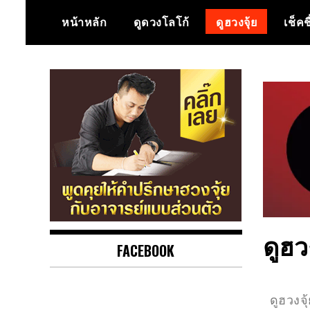
หน้าหลัก
ดูดวงโลโก้
ดูฮวงจุ้ย
เช็คช
ขายและตรวจแปลนบ้านฮวงจุ้ย ดูฮ
ดูฮว
ฮวงจุ้ย ซินแสกาก้
FACEBOOK
วงจุ้ย ดูดวงชะตา โลโก้ฮวงจุ้ย เขียน
า
ยันต์เสริมดวง
ดูฮวงจุ