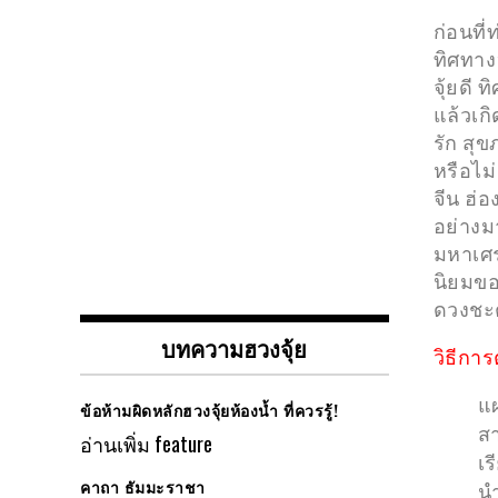
ก่อนที่
ทิศทางฮ
จุ้ยดี 
แล้วเกิ
รัก สุข
หรือไม
จีน ฮ่
อย่างมา
มหาเศรษ
นิยมของ
ดวงชะต
บทความฮวงจุ้ย
วิธีกา
แผ
ข้อห้ามผิดหลักฮวงจุ้ยห้องน้ำ ที่ควรรู้!
สา
อ่านเพิ่ม
feature
เร
คาถา ธัมมะราชา
นำ