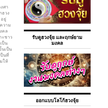
คองศา
อกฮวง
อยู่
น ความ
นมงคล
รับดูฮวงจุ้ย และฤกษ์ยาม
พาะชาว
มงคล
เป็น
ั้นเป็น
็นที่
ิมให้
ออกแบบโลโก้ฮวงจุ้ย