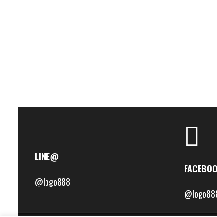
LINE@
FACEBO
@logo888
@logo88