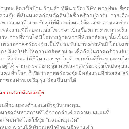
ท่านจะเลือกซื้อบ้าน ร้านค้า ที่ดิน หรือบริษัท ควรที่จะเช็
วงจุ้ย ที่เป็นมงคลก่อนตัดสินใจซื้อหรืออยู่อาศัย การเลื
ทิศทางองศาดี และชัยภูมิที่ดี จะส่งผลให้ดวงชะตาของท่าน 
ดพลังงานที่ดีต่อตนเอง ไม่ว่าจะเป็นเรื่องการงาน การเงิ
ภาพ การที่ท่านได้มีโอกาสรู้ก่อนว่าที่พักอาศัยอยู่ นั้นเป็
่ เพราะศาสตร์ฮวงจุ้ยเป็นที่ยอมรับ มาหลายพันปี โดยเฉ
องกง สิงคโปร์ ให้ความศรัทธาและเชื่อถือในศาสตร์ฮวงจุ้ย 
ก ซึ่งส่งผลให้ชีวิต และ ธุรกิจ ค้าขายนั้นดีขึ้น บางคนถึงข
ฐีได้ จากการจัดฮวงจุ้ย ดังนั้นศาสตร์ฮวงจุ้ยในปัจจุบันเป
คนทั่วโลก ก็เชื่อว่าศาสตร์ฮวงจุ้ยมีพลังงานที่ช่วยส่งเสร
าของท่าน เจริญรุ่งเรืองขึ้นมาได้
รตรวจสอบทิศฮวงจุ้ย
นที่จะแสดงตำแหน่งปัจจุบันของคุณ
มารถค้นหาสถานที่ได้จากกล่องข้อความบนแผนที่
ียกหมุดวัดโดยใช้ปุ่ม “แสดงหมุดวัด”
หมุด A วางไว้บริเวณหน้าบ้าน หรือทางเข้า