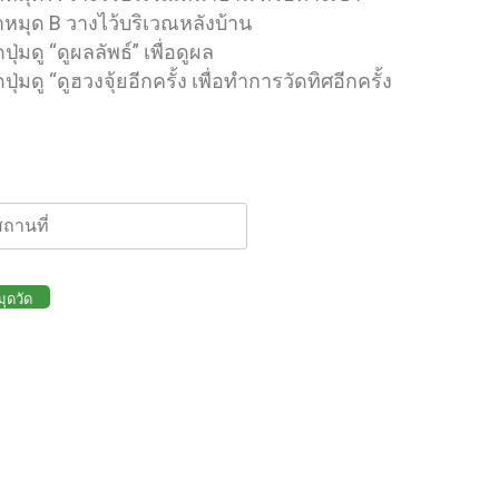
หมุด B วางไว้บริเวณหลังบ้าน
ปุ่มดู “ดูผลลัพธ์” เพื่อดูผล
ปุ่มดู “ดูฮวงจุ้ยอีกครั้ง เพื่อทำการวัดทิศอีกครั้ง
ุดวัด